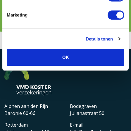
Na ontvangst van het formulier nemen wij binnen één
werkdag contact met je op.
Marketing
Details tonen
OK
Alphen aan den Rijn
Bodegraven
Baronie 60-66
Julianastraat 50
Rotterdam
E-mail