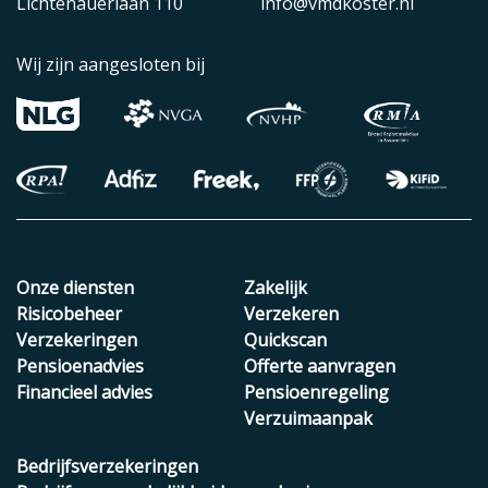
Lichtenauerlaan 110
info@vmdkoster.nl
Wij zijn aangesloten bij
Onze diensten
Zakelijk
Risicobeheer
Verzekeren
Verzekeringen
Quickscan
Pensioenadvies
Offerte aanvragen
Financieel advies
Pensioenregeling
Verzuimaanpak
Bedrijfsverzekeringen