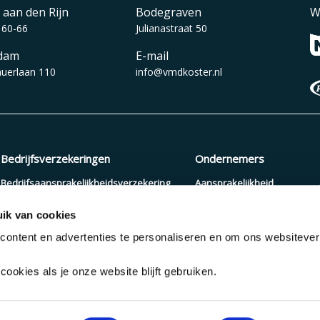
 aan den Rijn
Bodegraven
W
 60-66
Julianastraat 50
dam
E-mail
auerlaan 110
info@vmdkoster.nl
Bedrijfsverzekeringen
Ondernemers
Bedrijfsaansprakelijkheidsverzekering
Aansprakelijkheid
Beroepsaansprakelijkheidsverzekering
Arbeidsongeschiktheid
ik van cookies
Zakelijke autoverzekering
Pensioenopbouw
ontent en advertenties te personaliseren en om ons websiteve
Cyberverzekering
Verzuimverzekering
ookies als je onze website blijft gebruiken.