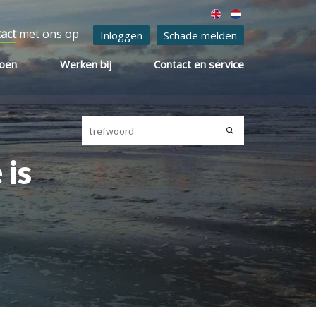
tact
met ons op
Inloggen
Schade melden
ioen
Werken bij
Contact en service
 is