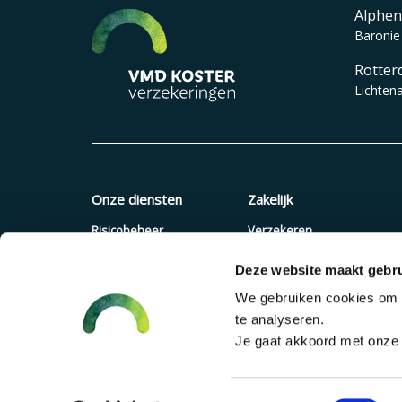
Alphen
Baronie
Rotter
Lichten
Onze diensten
Zakelijk
Risicobeheer
Verzekeren
Verzekeringen
Quickscan
Deze website maakt gebru
Pensioenadvies
Offerte aanvragen
We gebruiken cookies om c
Financieel advies
Pensioenregeling
te analyseren.
Verzuimaanpak
Je gaat akkoord met onze c
Toestemmingsselectie