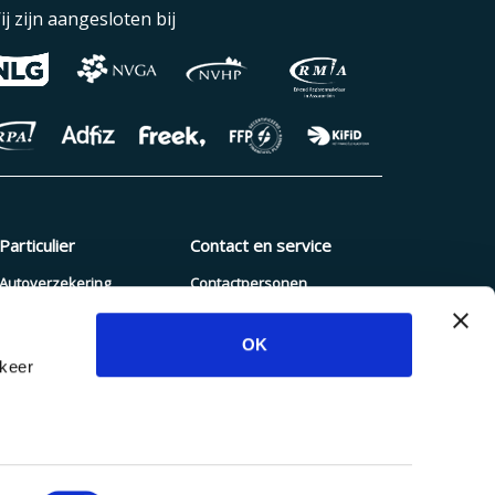
ij zijn aangesloten bij
Particulier
Contact en service
Autoverzekering
Contactpersonen
Pakketverzekering
Schade melden
OK
Reisverzekering
Blogs en nieuws
rkeer
Zorgverzekering
Dienstenwijzer
Hypotheek
Inloggen