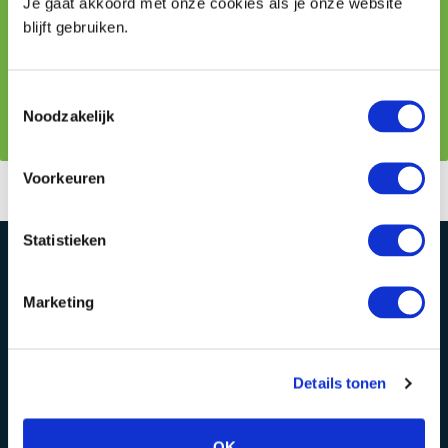
088 044 5202
Je gaat akkoord met onze cookies als je onze website
blijft gebruiken.
mhilberink@gha.nl
Toestemmingsselectie
Noodzakelijk
Contact
Voorkeuren
Statistieken
Marketing
Details tonen
Alphen aan den Rijn
Bodegraven
Baronie 60-66
Julianastraat 50
OK