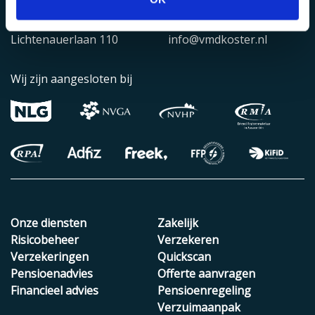
Rotterdam
E-mail
Lichtenauerlaan 110
info@vmdkoster.nl
Wij zijn aangesloten bij
Onze diensten
Zakelijk
Risicobeheer
Verzekeren
Verzekeringen
Quickscan
Pensioenadvies
Offerte aanvragen
Financieel advies
Pensioenregeling
Verzuimaanpak