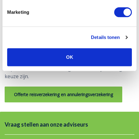
annuleringsdekking
Marketing
Wilt u meer weten over de reisverzekering en
annuleringsdekking? Bijvoorbeeld wat de kosten zijn
en welke verzekeraar de beste dekking biedt voor jouw
Details tonen
situatie. Neem dan contact op met onze adviseurs.
Je kunt ons bereiken via
of door een
088 044 5100
OK
. Samen kunnen we dan
vraag te stellen via de website
bepalen of deze verzekeringen ook voor jou een goede
keuze zijn.
Offerte reisverzekering en annuleringsverzekering
Vraag stellen aan onze adviseurs