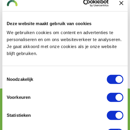
Laat uw schoorsteen bouwtechnisch keuren
Rookmelders
Deze website maakt gebruik van cookies
We gebruiken cookies om content en advertenties te
Plaats ook rookmelders op elke verdieping. Of het nu
personaliseren en om ons websiteverkeer te analyseren.
gaat om een schoorsteenbrand of om een andere
Je gaat akkoord met onze cookies als je onze website
brand. Een rookmelder maakt u bewust van de brand.
blijft gebruiken.
Een veilig gevoel, als u of uw kinderen liggen te slapen.
Zo kunt u op tijd handelen en uw gezin in veiligheid
brengen.
Toestemmingsselectie
Noodzakelijk
Voorkeuren
Vraag stellen aan onze adviseurs
Statistieken
Naam