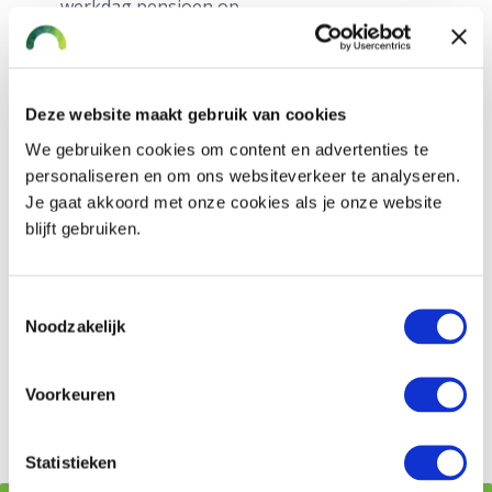
werkdag pensioen op.
De pensioenregeling voorziet in een
nabestaandenpensioen. Een
nabestaandenpensioen keert een uitkering uit
aan nabestaanden als de werknemer overlijdt.
Deze website maakt gebruik van cookies
We gebruiken cookies om content en advertenties te
Advies pensioenregeling voor
personaliseren en om ons websiteverkeer te analyseren.
payrollerwerknemers
Je gaat akkoord met onze cookies als je onze website
blijft gebruiken.
De regelgeving over de pensioenregeling voor
payrollers is niet eenvoudig. Onze pensioenspecialisten
kunnen u ondersteunen. Vraag een
aan
pensioenofferte
Toestemmingsselectie
Noodzakelijk
zodat wij contact op kunnen nemen voor een
kennismaking.
Voorkeuren
Offerte pensioenregeling payrollwerknemers
Statistieken