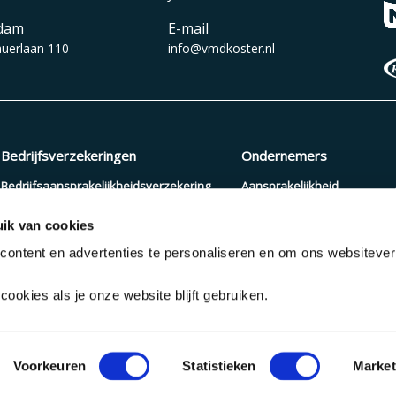
dam
E-mail
auerlaan 110
info@vmdkoster.nl
Bedrijfsverzekeringen
Ondernemers
Bedrijfsaansprakelijkheidsverzekering
Aansprakelijkheid
Beroepsaansprakelijkheidsverzekering
Arbeidsongeschiktheid
ik van cookies
Zakelijke autoverzekering
Pensioenopbouw
ontent en advertenties te personaliseren en om ons websiteve
Cyberverzekering
Verzuimverzekering
ookies als je onze website blijft gebruiken.
Disclaimer
Algemene Voorwaarden
Privacy s
Voorkeuren
Statistieken
Market