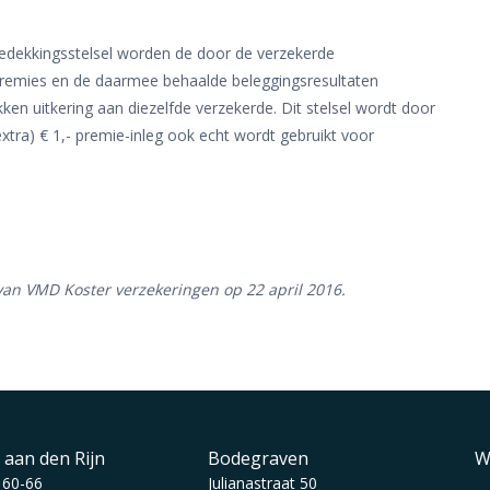
tedekkingsstelsel worden de door de verzekerde
 premies en de daarmee behaalde beleggingsresultaten
kken uitkering aan diezelfde verzekerde. Dit stelsel wordt door
ra) € 1,- premie-inleg ook echt wordt gebruikt voor
 van VMD Koster verzekeringen op 22 april 2016.
 aan den Rijn
Bodegraven
W
 60-66
Julianastraat 50