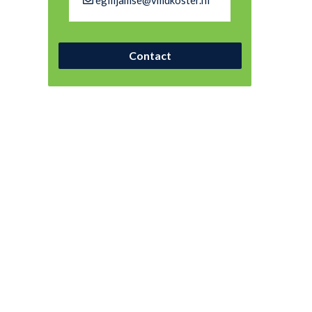
egilijamse@vmdkoster.nl
Contact