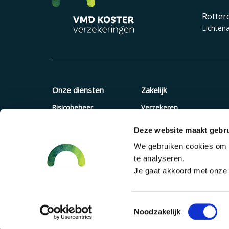
Rotter
Lichten
Onze diensten
Zakelijk
Risicobeheer
Verzekeren
Verzekeringen
Quickscan
Deze website maakt gebru
Pensioenadvies
Offerte aanvragen
We gebruiken cookies om c
Financieel advies
Pensioenregeling
te analyseren.
Verzuimaanpak
Je gaat akkoord met onze c
Toestemmingsselectie
©2026 VMD Koster Design & Development
Accent Interactive
Noodzakelijk