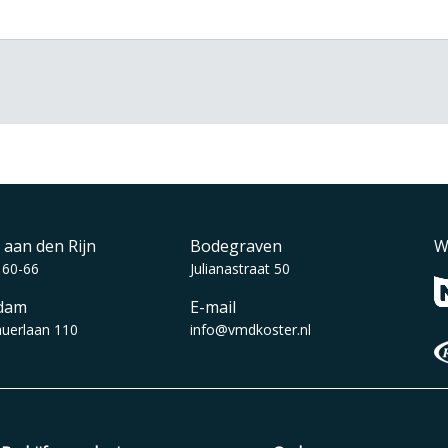
 aan den Rijn
Bodegraven
W
 60-66
Julianastraat 50
dam
E-mail
auerlaan 110
info@vmdkoster.nl