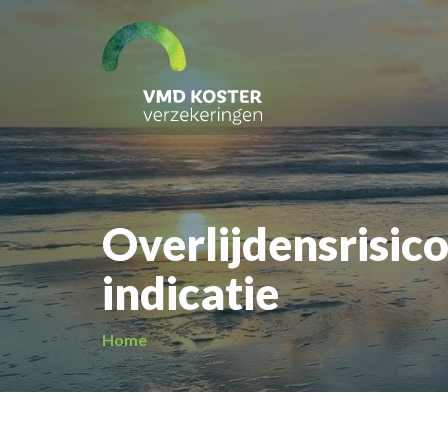
Overlijdensrisic
indicatie
Home