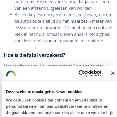
auto komt. Hiermee voorkom je dat je autosleutel
van een afstand uitgelezen kan worden.
Bij een keyless entry-systeem is het belangrijk om
de autosleutels altijd op minimaal zes 6 meter van
de voordeur te bewaren. Dit moet op een centrale
plek in het huis, omdat dieven anders het signaal
van de sleutel kunnen opvangen en kopiëren.
Hoe is diefstal verzekerd?
Heb je alleen een WA-verzekering? Dan ben je niet
verzekerd voor diefstal van je auto. Alleen een beperkt
casco of volledig casco (allrisk) verzekering biedt
dekking voor autodiefstal.
Deze website maakt gebruik van cookies
Door de stijgende diefstalcijfers en hogere
We gebruiken cookies om content en advertenties te
schadelasten stellen verzekeraars vaker eisen aan
personaliseren en om ons websiteverkeer te analyseren.
beveiliging, zoals een SCM-goedgekeurd alarmsysteem.
Je gaat akkoord met onze cookies als je onze website blijft