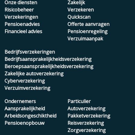
Onze diensten
Zakelijk
Risicobeheer
Verzekeren
Verzekeringen
Quickscan
Pensioenadvies
Offerte aanvragen
Financieel advies
Pensioenregeling
Verzuimaanpak
Bedrijfsverzekeringen
Bedrijfsaansprakelijkheidsverzekering
Beroepsaansprakelijkheidsverzekering
Zakelijke autoverzekering
Cyberverzekering
Verzuimverzekering
Ondernemers
Particulier
Aansprakelijkheid
Autoverzekering
Arbeidsongeschiktheid
Pakketverzekering
Pensioenopbouw
Reisverzekering
Zorgverzekering