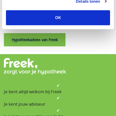
Details tonen
hoeft nu dus niet meer. Het nultarief geldt voor de
aanschaf van de zonnepanelen én voor de installatie en
de andere werkzaamheden die nodig zijn voor de
OK
plaatsing ervan.
Hypotheekadvies van Freek
✔
Je bent altijd welkom bij Freek
✔
Je kent jouw adviseur
✔