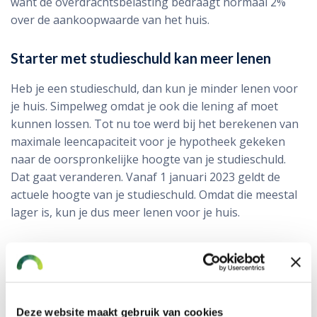
want de overdrachtsbelasting bedraagt normaal 2%
over de aankoopwaarde van het huis.
Starter met studieschuld kan meer lenen
Heb je een studieschuld, dan kun je minder lenen voor
je huis. Simpelweg omdat je ook die lening af moet
kunnen lossen. Tot nu toe werd bij het berekenen van
maximale leencapaciteit voor je hypotheek gekeken
naar de oorspronkelijke hoogte van je studieschuld.
Dat gaat veranderen. Vanaf 1 januari 2023 geldt de
actuele hoogte van je studieschuld. Omdat die meestal
lager is, kun je dus meer lenen voor je huis.
NHG-grens stijgt naar € 405.000
In 2023 kunnen meer mensen een hypotheek met
Nationale Hypotheek Garantie (NHG) aanvragen. De
Deze website maakt gebruik van cookies
koopsomgrens die gaat volgend jaar met € 50.000