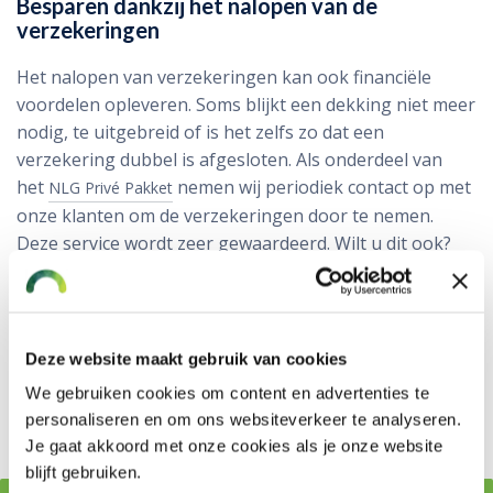
Besparen dankzij het nalopen van de
verzekeringen
Het nalopen van verzekeringen kan ook financiële
voordelen opleveren. Soms blijkt een dekking niet meer
nodig, te uitgebreid of is het zelfs zo dat een
verzekering dubbel is afgesloten. Als onderdeel van
het
nemen wij periodiek contact op met
NLG Privé Pakket
onze klanten om de verzekeringen door te nemen.
Deze service wordt zeer gewaardeerd. Wilt u dit ook?
Bel dan 0172 611 116 om met onze adviseurs in
gesprek te gaan. Of vraag een offerte voor uw
verzekeringen aan zodat wij direct met een voorstel
kunnen komen.
Deze website maakt gebruik van cookies
We gebruiken cookies om content en advertenties te
Offerte prive verzekeringen aanvragen
personaliseren en om ons websiteverkeer te analyseren.
Je gaat akkoord met onze cookies als je onze website
blijft gebruiken.