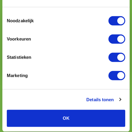
Geschreven door:
Toestemmingsselectie
Noodzakelijk
Voorkeuren
Statistieken
Marketing
Karin Verzuu
uw particuliere adviseur
Details tonen
088 044 5104
kverzuu@vmdkoster.nl
OK