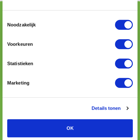
Geschreven door:
Toestemmingsselectie
Noodzakelijk
Voorkeuren
Statistieken
Marketing
Karin Verzuu
uw particuliere adviseur
Details tonen
088 044 5104
kverzuu@vmdkoster.nl
OK