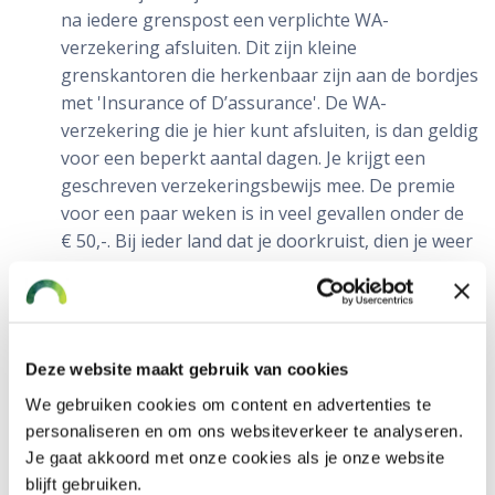
na iedere grenspost een verplichte WA-
verzekering afsluiten. Dit zijn kleine
grenskantoren die herkenbaar zijn aan de bordjes
met 'Insurance of D’assurance'. De WA-
verzekering die je hier kunt afsluiten, is dan geldig
voor een beperkt aantal dagen. Je krijgt een
geschreven verzekeringsbewijs mee. De premie
voor een paar weken is in veel gevallen onder de
€ 50,-. Bij ieder land dat je doorkruist, dien je weer
een nieuwe verzekering af te sluiten.
Het is altijd belangrijk om ook de voorwaarden
van de verzekeraar na te gaan. Vooral om te
checken of de periode dat je op vakantie gaat,
Deze website maakt gebruik van cookies
aansluit bij het maximaal aantal dagen dat de auto
We gebruiken cookies om content en advertenties te
zich volgens de voorwaarden van de verzekering
personaliseren en om ons websiteverkeer te analyseren.
in het buitenland mag bevinden.
Je gaat akkoord met onze cookies als je onze website
blijft gebruiken.