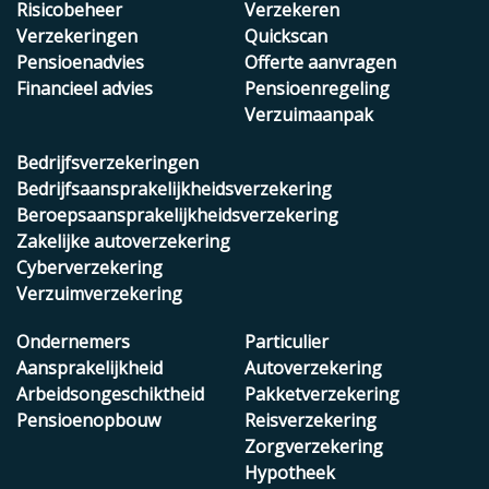
Risicobeheer
Verzekeren
Verzekeringen
Quickscan
Pensioenadvies
Offerte aanvragen
Financieel advies
Pensioenregeling
Verzuimaanpak
Bedrijfsverzekeringen
Bedrijfsaansprakelijkheidsverzekering
Beroepsaansprakelijkheidsverzekering
Zakelijke autoverzekering
Cyberverzekering
Verzuimverzekering
Ondernemers
Particulier
Aansprakelijkheid
Autoverzekering
Arbeidsongeschiktheid
Pakketverzekering
Pensioenopbouw
Reisverzekering
Zorgverzekering
Hypotheek