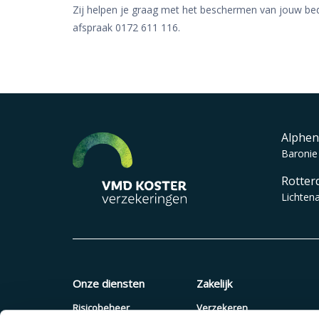
Zij helpen je graag met het beschermen van jouw bedr
afspraak 0172 611 116.
Alphen
Baronie
Rotter
Lichten
Onze diensten
Zakelijk
Risicobeheer
Verzekeren