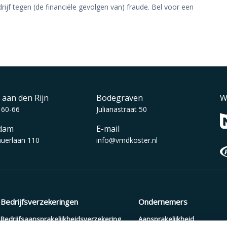
ijf tegen (de financiële gevolgen van) fraude. Bel voor een
 aan den Rijn
Bodegraven
W
 60-66
Julianastraat 50
dam
E-mail
auerlaan 110
info@vmdkoster.nl
Bedrijfsverzekeringen
Ondernemers
Bedrijfsaansprakelijkheidsverzekering
Aansprakelijkheid