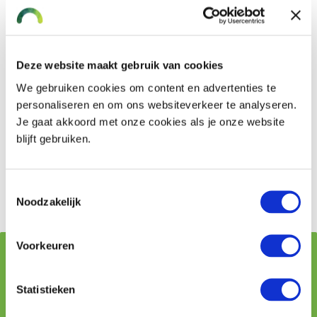
effect van het leefstijlprogramma, waardoor de
kans op succes wordt vergroot.
Cultuurverandering:
veranderingen die
Deze website maakt gebruik van cookies
voortkomen uit de leefstijlprogramma’s, kunnen
alleen beklijven wanneer zij onderdeel uitmaken
We gebruiken cookies om content en advertenties te
van de organisatiecultuur en de leefomgeving van
personaliseren en om ons websiteverkeer te analyseren.
de werknemer. Werkgevers zullen dit continu
Je gaat akkoord met onze cookies als je onze website
moeten prikkelen om zowel op korte als op lange
blijft gebruiken.
termijn resultaten te boeken.
Bron: ArboNed, 4 februari 2014
Toestemmingsselectie
Noodzakelijk
Voorkeuren
Vraag stellen aan onze adviseurs
Statistieken
Naam