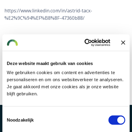
https://www.linkedin.com/in/astrid-tacx-
%E2%9C%94%EF%B8%8F-47360b88/
Ik ben niet voor een pensioengat
te vangen. Wil je graag van dienst
zijn. Want later is nu. Dus zorg nu
Deze website maakt gebruik van cookies
We gebruiken cookies om content en advertenties te
voor later.
personaliseren en om ons websiteverkeer te analyseren.
Je gaat akkoord met onze cookies als je onze website
blijft gebruiken.
Toestemmingsselectie
Noodzakelijk