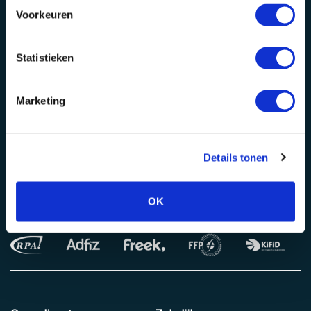
Voorkeuren
Statistieken
Alphen aan den Rijn
Bodegraven
Baronie 60-66
Julianastraat 50
Marketing
Rotterdam
E-mail
Lichtenauerlaan 110
info@vmdkoster.nl
Details tonen
Wij zijn aangesloten bij
OK