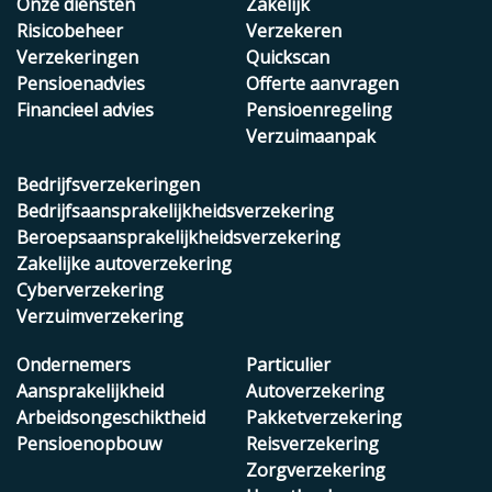
Onze diensten
Zakelijk
Risicobeheer
Verzekeren
Verzekeringen
Quickscan
Pensioenadvies
Offerte aanvragen
Financieel advies
Pensioenregeling
Verzuimaanpak
Bedrijfsverzekeringen
Bedrijfsaansprakelijkheidsverzekering
Beroepsaansprakelijkheidsverzekering
Zakelijke autoverzekering
Cyberverzekering
Verzuimverzekering
Ondernemers
Particulier
Aansprakelijkheid
Autoverzekering
Arbeidsongeschiktheid
Pakketverzekering
Pensioenopbouw
Reisverzekering
Zorgverzekering