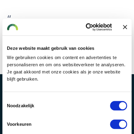
Zeker weten dat je goed verzekerd
bent én dat je niet te veel betaalt,
daar help ik je graag bij!
Deze website maakt gebruik van cookies
We gebruiken cookies om content en advertenties te
personaliseren en om ons websiteverkeer te analyseren.
Je gaat akkoord met onze cookies als je onze website
blijft gebruiken.
Toestemmingsselectie
Noodzakelijk
Voorkeuren
Alphen aan den Rijn
Bodegraven