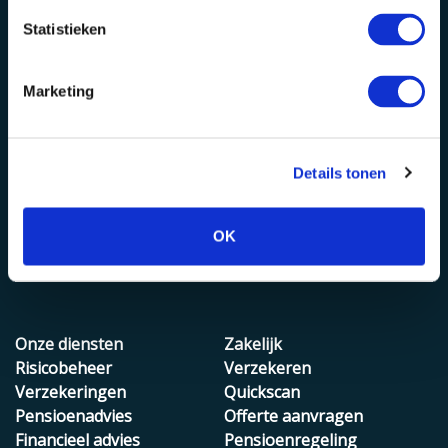
Baronie 60-66
Julianastraat 50
Statistieken
Rotterdam
E-mail
Lichtenauerlaan 110
info@vmdkoster.nl
Marketing
Wij zijn aangesloten bij
Details tonen
OK
Onze diensten
Zakelijk
Risicobeheer
Verzekeren
Verzekeringen
Quickscan
Pensioenadvies
Offerte aanvragen
Financieel advies
Pensioenregeling