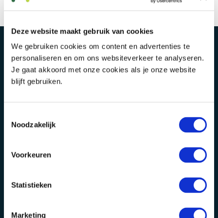
Deze website maakt gebruik van cookies
We gebruiken cookies om content en advertenties te
personaliseren en om ons websiteverkeer te analyseren.
Je gaat akkoord met onze cookies als je onze website
blijft gebruiken.
Toestemmingsselectie
Alphen aan den Rijn
Bodegraven
Noodzakelijk
Baronie 60-66
Julianastraat 50
Rotterdam
E-mail
Voorkeuren
Lichtenauerlaan 110
info@vmdkoster.nl
Statistieken
Wij zijn aangesloten bij
Marketing