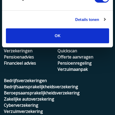
Details tonen
OK
Onze diensten
Zakelijk
Risicobeheer
Verzekeren
Verzekeringen
Quickscan
Pensioenadvies
Offerte aanvragen
Financieel advies
Pensioenregeling
Verzuimaanpak
Bedrijfsverzekeringen
Bedrijfsaansprakelijkheidsverzekering
Beroepsaansprakelijkheidsverzekering
Zakelijke autoverzekering
Cyberverzekering
Verzuimverzekering