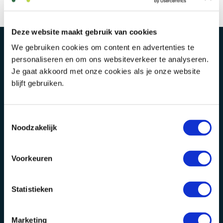
Deze website maakt gebruik van cookies
We gebruiken cookies om content en advertenties te
personaliseren en om ons websiteverkeer te analyseren.
Je gaat akkoord met onze cookies als je onze website
blijft gebruiken.
Toestemmingsselectie
Alphen aan den Rijn
Bodegraven
Noodzakelijk
Baronie 60-66
Julianastraat 50
Rotterdam
E-mail
Voorkeuren
Lichtenauerlaan 110
info@vmdkoster.nl
Statistieken
Wij zijn aangesloten bij
Marketing