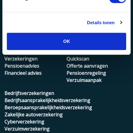
Details tonen
OK
Onze diensten
Zakelijk
Risicobeheer
Verzekeren
Verzekeringen
Quickscan
Pensioenadvies
Offerte aanvragen
Financieel advies
Pensioenregeling
Verzuimaanpak
Bedrijfsverzekeringen
Bedrijfsaansprakelijkheidsverzekering
Beroepsaansprakelijkheidsverzekering
Zakelijke autoverzekering
Cyberverzekering
Verzuimverzekering