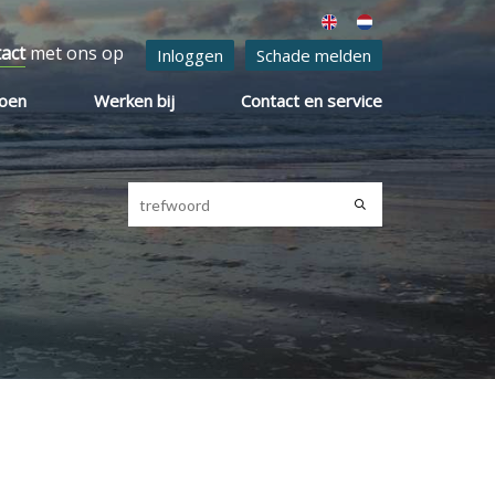
tact
met ons op
Inloggen
Schade melden
ioen
Werken bij
Contact en service