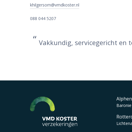
khilgersom@vmdkoster.nl
088 044 5207
Vakkundig, servicegericht en t
Alphen
Baronie
Rotter
Lichten