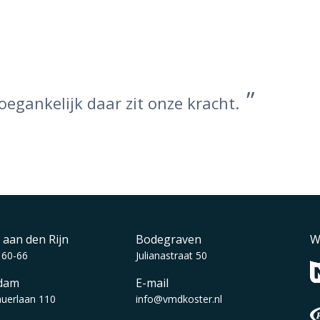
oegankelijk daar zit onze kracht.
 aan den Rijn
Bodegraven
W
 60-66
Julianastraat 50
dam
E-mail
auerlaan 110
info@vmdkoster.nl