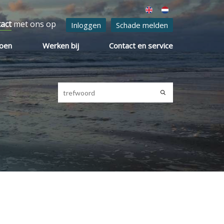
tact
met ons op
Inloggen
Schade melden
ioen
Werken bij
Contact en service