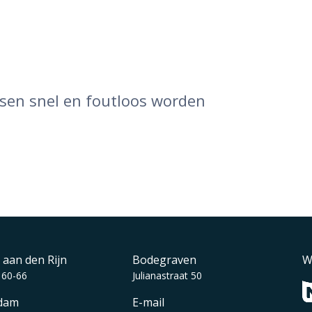
ssen snel en foutloos worden
 aan den Rijn
Bodegraven
W
 60-66
Julianastraat 50
dam
E-mail