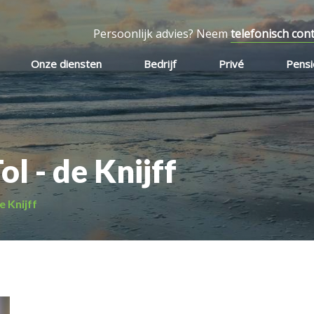
Persoonlijk advies? Neem
telefonisch con
Onze diensten
Bedrijf
Privé
Pens
l - de Knijff
e Knijff