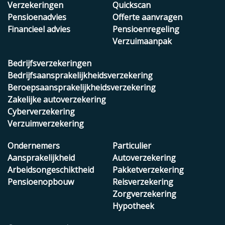
Verzekeringen
Quickscan
Pensioenadvies
Offerte aanvragen
Financieel advies
Pensioenregeling
Verzuimaanpak
Bedrijfsverzekeringen
Bedrijfsaansprakelijkheidsverzekering
Beroepsaansprakelijkheidsverzekering
Zakelijke autoverzekering
Cyberverzekering
Verzuimverzekering
Ondernemers
Particulier
Aansprakelijkheid
Autoverzekering
Arbeidsongeschiktheid
Pakketverzekering
Pensioenopbouw
Reisverzekering
Zorgverzekering
Hypotheek