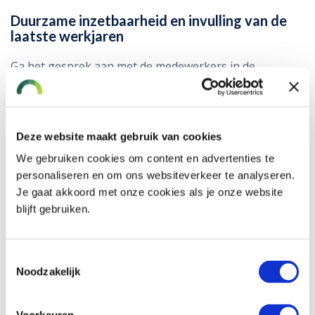
Duurzame inzetbaarheid en invulling van de
laatste werkjaren
Ga het gesprek aan met de medewerkers in de
organisatie die binnen nu en 3 jaar de AOW-
gerechtigde leeftijd bereiken. Hebben zij al nagedacht
over de invulling van de komende jaren? Bespreek de
wensen van de medewerker. Denk aan de werkdagen
Deze website maakt gebruik van cookies
en -uren, maar ook aan de werkzaamheden. Wees
We gebruiken cookies om content en advertenties te
voorbereid op de verschuiving die eraan zit te komen
personaliseren en om ons websiteverkeer te analyseren.
en ga op zoek naar mogelijkheden. Houd kennis en
Je gaat akkoord met onze cookies als je onze website
ervaring binnen boord, creëer een mentorrol en vang
blijft gebruiken.
drukke perioden op.
Toestemmingsselectie
Verschillende generaties op de werkvloer
Noodzakelijk
Wanneer verschillende generaties werkzaam zijn in uw
organisatie, betekent dit ook dat de organisatie hier op