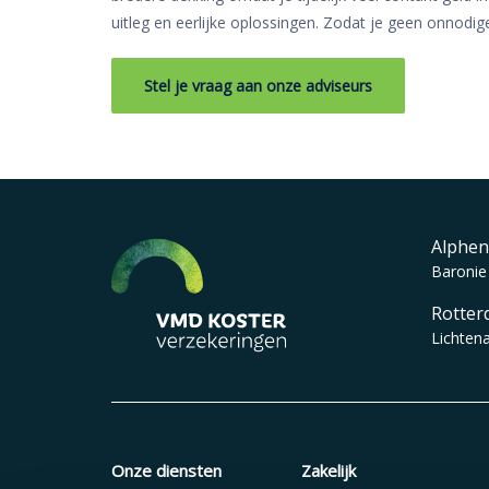
uitleg en eerlijke oplossingen. Zodat je geen onnodige 
Stel je vraag aan onze adviseurs
Alphen
Baronie
Rotter
Lichten
Onze diensten
Zakelijk