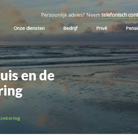
Persoonlijk advies? Neem
telefonisch con
Onze diensten
Bedrijf
Privé
Pens
uis en de
ring
rzekering