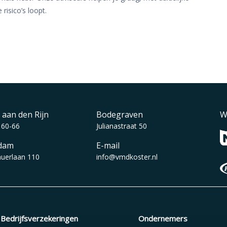
risico’s loopt.
 aan den Rijn
Bodegraven
W
 60-66
Julianastraat 50
dam
E-mail
auerlaan 110
info@vmdkoster.nl
Bedrijfsverzekeringen
Ondernemers