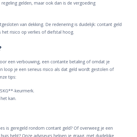
 regeling gelden, maar ook dan is de vergoeding
gesloten van dekking. De redenering is duidelijk: contant geld
 het risico op verlies of diefstal hoog.
?
or een verbouwing, een contante betaling of omdat je
an loop je een serieus risico als dat geld wordt gestolen of
nze tips:
l SKG**-keurmerk.
het kan.
cies is geregeld rondom contant geld? Of overweeg je een
n huis hebt? Onze adviseurs helpen je graag, met duidelijke