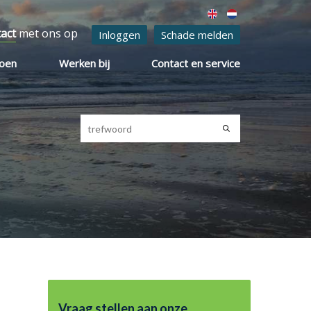
tact
met ons op
Inloggen
Schade melden
ioen
Werken bij
Contact en service
Vraag stellen aan onze