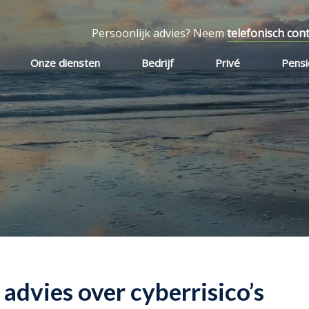
Persoonlijk advies? Neem
telefonisch con
Onze diensten
Bedrijf
Privé
Pens
 advies over cyberrisico’s