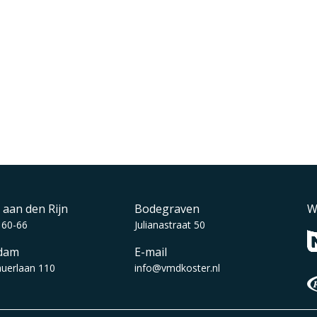
 aan den Rijn
Bodegraven
W
 60-66
Julianastraat 50
dam
E-mail
auerlaan 110
info@vmdkoster.nl