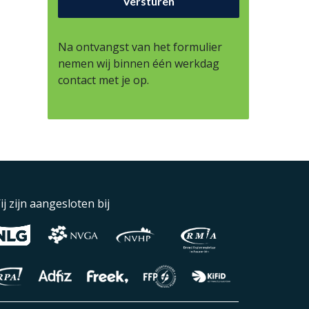
Na ontvangst van het formulier
nemen wij binnen één werkdag
contact met je op.
ij zijn aangesloten bij