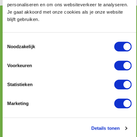
personaliseren en om ons websiteverkeer te analyseren.
Je gaat akkoord met onze cookies als je onze website
Vraag stellen aan onze adviseurs
blijft gebruiken.
Naam
Toestemmingsselectie
Noodzakelijk
Telefoon
Voorkeuren
Statistieken
E-mailadres
Marketing
Uw vraag
Details tonen