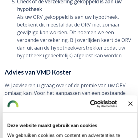
Check of de verzekering gekoppeld is aan uw
hypotheek
Als uw ORV gekoppeld is aan uw hypotheek,
betekent dit meestal dat de ORV niet zomaar
gewijzigd kan worden. Dit noemen we een
verpande verzekering. Bij overlijden keert de ORV
dan uit aan de hypotheekverstrekker zodat uw
hypotheek (gedeeltelijk) afgelost kan worden.
Advies van VMD Koster
Wij adviseren u graag over of de premie van uw ORV
omlaag kan. Voor het aanpassen van een bestaande
ORV of het aanvragen van een nieuwe ORV hanteren
wij een tarief van € 355,63. Bel 0172 611 116 of stuur
een e-mail naar
om in contact te
pensioen@vmdkoster.nl
komen met onze adviseurs.
Deze website maakt gebruik van cookies
We gebruiken cookies om content en advertenties te