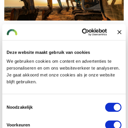
Is de werkmaterieelverzekering verplicht?
Ja, de basis WA-dekking is verplicht voor rijdend
werkmaterieel.
Deze website maakt gebruik van cookies
We gebruiken cookies om content en advertenties te
Wat is de premie voor de
personaliseren en om ons websiteverkeer te analyseren.
werkmaterieelverzekering?
Je gaat akkoord met onze cookies als je onze website
blijft gebruiken.
De exacte premie hangt af van een aantal factoren: de
dekking die je kiest, de bedrijfsomvang en het te
verzekeren materiaal. Daarnaast is er mogelijk sprake
Toestemmingsselectie
van een eigen risico. De hoogte van dit eigen risico
Noodzakelijk
bepaalt ook de hoogte van de premie en kosten van de
werkmaterieelverzekering.
Voorkeuren