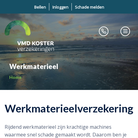
Bellen
Inloggen
Schade melden
Werkmaterieel
Home
Werkmaterieelverzekering
Rijdend werkmaterieel zijn krachtige machines
waarmee snel schade gemaakt wordt. Daarom ben je