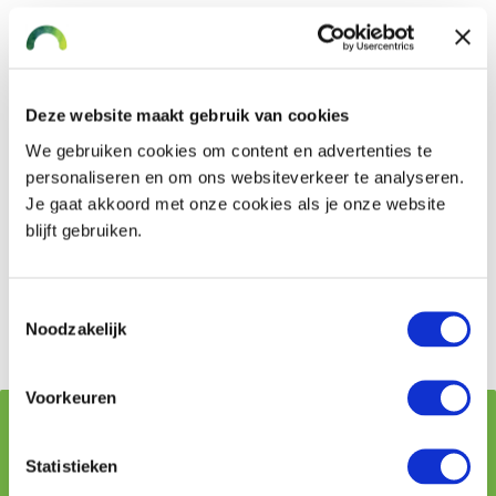
Beveiliging van uw auto
Bij duurdere auto’s vereisen de meeste verzekeraars
goedkeuring van het beveiligingssysteem. Heeft een
Deze website maakt gebruik van cookies
auto die goedkeuring niet, dan keert de verzekering
niet uit bij schade of diefstal. Het is sowieso van belang
We gebruiken cookies om content en advertenties te
om jaarlijks de beveiliging van uw auto te laten
personaliseren en om ons websiteverkeer te analyseren.
Je gaat akkoord met onze cookies als je onze website
controleren.
blijft gebruiken.
Advies over de autoverzekering
Toestemmingsselectie
Offerte autoverzekering aanvragen
Noodzakelijk
Voorkeuren
Vraag stellen aan onze adviseurs
Statistieken