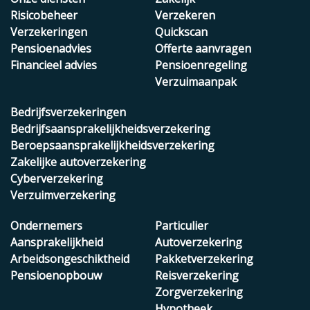
Risicobeheer
Verzekeren
Verzekeringen
Quickscan
Pensioenadvies
Offerte aanvragen
Financieel advies
Pensioenregeling
Verzuimaanpak
Bedrijfsverzekeringen
Bedrijfsaansprakelijkheidsverzekering
Beroepsaansprakelijkheidsverzekering
Zakelijke autoverzekering
Cyberverzekering
Verzuimverzekering
Ondernemers
Particulier
Aansprakelijkheid
Autoverzekering
Arbeidsongeschiktheid
Pakketverzekering
Pensioenopbouw
Reisverzekering
Zorgverzekering
Hypotheek