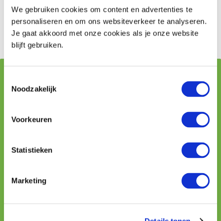
Investeren in geavanceerde beveiligings- en
We gebruiken cookies om content en advertenties te
antivirussoftware
personaliseren en om ons websiteverkeer te analyseren.
Een uitgebreide cyberverzekering afsluiten
Je gaat akkoord met onze cookies als je onze website
blijft gebruiken.
Vraag stellen aan onze adviseurs
Toestemmingsselectie
Noodzakelijk
Naam
Voorkeuren
Telefoon
Statistieken
Marketing
E-mailadres
Details tonen