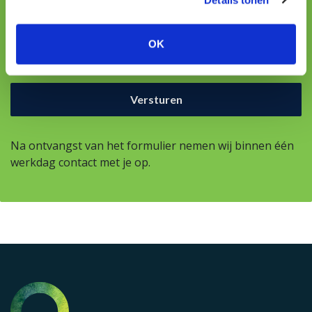
Uw vraag
OK
Na ontvangst van het formulier nemen wij binnen één
werkdag contact met je op.