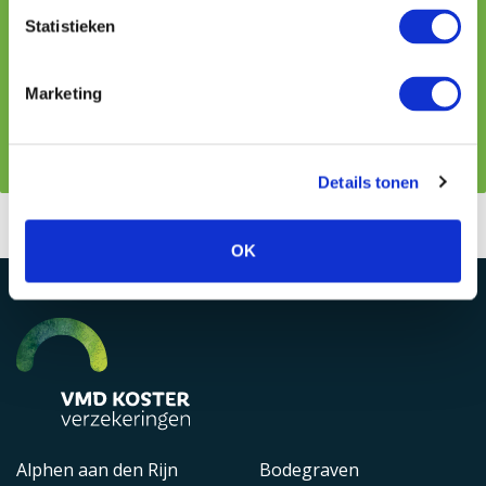
088 044 5171
Statistieken
jzwiers@vmdkoster.nl
Marketing
Contact
Details tonen
OK
Alphen aan den Rijn
Bodegraven